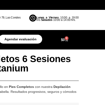
r 79, Las Condes
Lunes a Viernes
10:00 a 19:00
hrs
Sábados
10:00 a 14:00 hrs.
0
Agendar evaluación
$
0
etos 6 Sesiones
tanium
ello en
Pies Completos
con nuestra
Depilación
bella. Resultados progresivos, seguros y cómodos