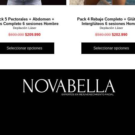
ck 5 Pectorales + Abdomen +
Pack 4 Rebaje Completo + Glú
as Completo 6 sesiones Hombre
Interglúteos 6 sesiones Hom
Depilación Láser
Depilación Láser
$
600.000
$
209.990
$
580.000
$
202.990
Seleccionar opciones
Seleccionar opciones