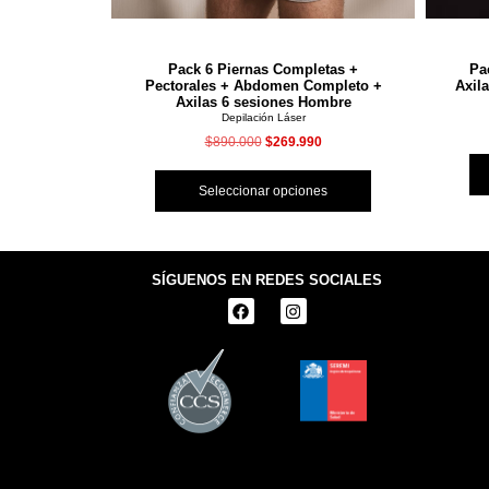
mpleto 6
Pack 6 Piernas Completas +
Pa
ium Hombre
Pectorales + Abdomen Completo +
Axil
Axilas 6 sesiones Hombre
Depilación Láser
90
$
890.000
$
269.990
nes
Seleccionar opciones
SÍGUENOS EN REDES SOCIALES