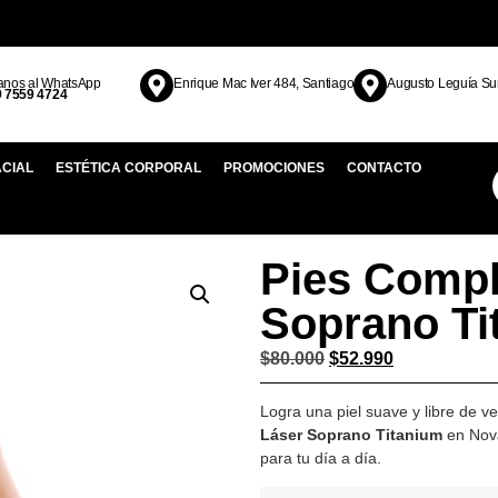
anos al WhatsApp
Enrique Mac Iver 484, Santiago
Augusto Leguía Su
9 7559 4724
ACIAL
ESTÉTICA CORPORAL
PROMOCIONES
CONTACTO
Pies Compl
Soprano Ti
$
80.000
$
52.990
Logra una piel suave y libre de v
Láser Soprano Titanium
en Nova
para tu día a día.