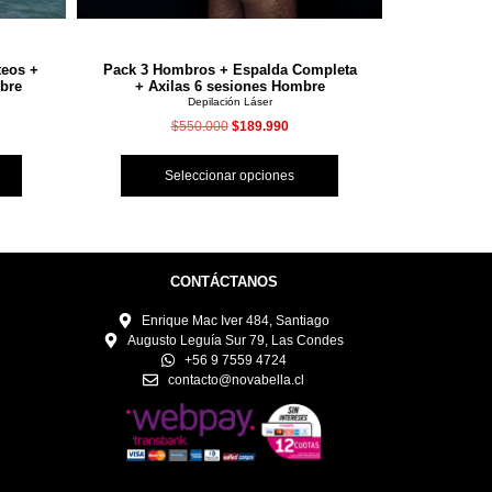
teos +
Pack 3 Hombros + Espalda Completa
Pack 2 Pi
bre
+ Axilas 6 sesiones Hombre
Depilación Láser
$
550.000
$
189.990
Seleccionar opciones
S
CONTÁCTANOS
Enrique Mac Iver 484, Santiago
Augusto Leguía Sur 79, Las Condes
+56 9 7559 4724
contacto@novabella.cl