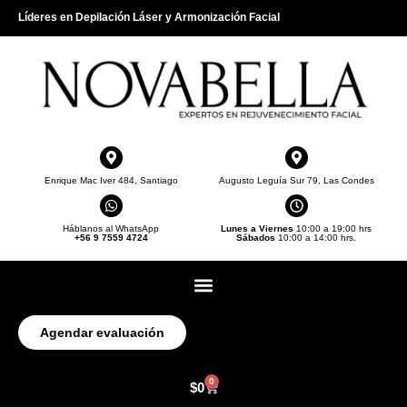
Líderes en Depilación Láser y Armonización Facial
Enrique Mac Iver 484, Santiago
Augusto Leguía Sur 79, Las Condes
Háblanos al WhatsApp
Lunes a Viernes
10:00 a 19:00 hrs
+56 9 7559 4724
Sábados
10:00 a 14:00 hrs.
Agendar evaluación
0
$
0