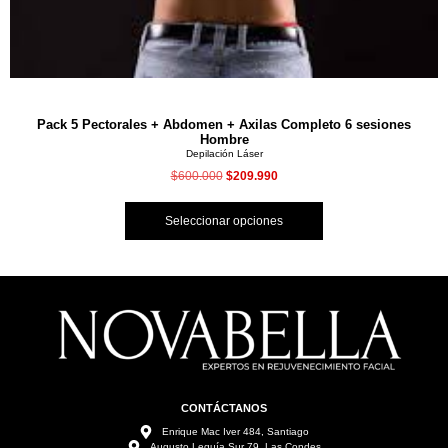
Pack 5 Pectorales + Abdomen + Axilas Completo 6 sesiones
Hombre
Depilación Láser
$
600.000
$
209.990
Seleccionar opciones
CONTÁCTANOS
Enrique Mac Iver 484, Santiago
Augusto Leguía Sur 79, Las Condes