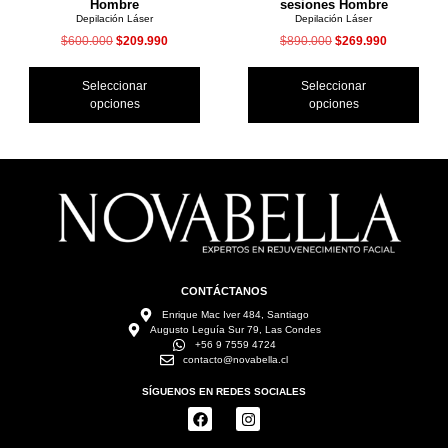
Hombre
sesiones Hombre
Depilación Láser
Depilación Láser
$
600.000
$
209.990
$
890.000
$
269.990
Seleccionar
Seleccionar
opciones
opciones
CONTÁCTANOS
Enrique Mac Iver 484, Santiago
Augusto Leguía Sur 79, Las Condes
+56 9 7559 4724
contacto@novabella.cl
SÍGUENOS EN REDES SOCIALES