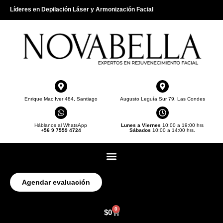
Líderes en Depilación Láser y Armonización Facial
Enrique Mac Iver 484, Santiago
Augusto Leguía Sur 79, Las Condes
Háblanos al WhatsApp
Lunes a Viernes
10:00 a 19:00 hrs
+56 9 7559 4724
Sábados
10:00 a 14:00 hrs.
Agendar evaluación
0
$
0