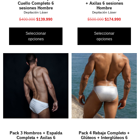
Cuello Completo 6
+ Axilas 6 sesiones
sesiones Hombre
Hombre
Depilación Láser
Depilación Láser
$
400.000
$
139.990
$
500.000
$
174.990
Seleccionar
Seleccionar
opciones
opciones
Pack 3 Hombros + Espalda
Pack 4 Rebaje Completo +
Completa + Axilas 6
Glúteos + Interglúteos 6