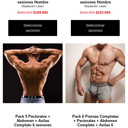
sesiones Hombre
sesiones Hombre
Depilación Láser
Depilación Láser
$
550.000
$
189.990
$
580.000
$
202.990
Seleccionar
Seleccionar
opciones
opciones
Pack 5 Pectorales +
Pack 6 Piernas Completas
Abdomen + Axilas
+ Pectorales + Abdomen
Completo 6 sesiones
Completo + Axilas 6