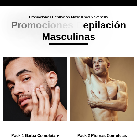
Promociones Depilación Masculinas Novabella
P
r
o
m
o
c
i
o
n
e
s
D
e
p
i
l
a
c
i
ó
n
M
a
s
c
u
l
i
n
a
s
Pack 1 Barba Completa +
Pack 2 Piernas Completas