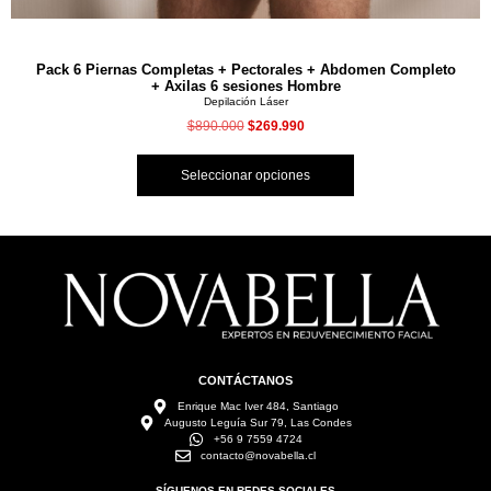
Pack 6 Piernas Completas + Pectorales + Abdomen Completo
+ Axilas 6 sesiones Hombre
Depilación Láser
$
890.000
$
269.990
Seleccionar opciones
CONTÁCTANOS
Enrique Mac Iver 484, Santiago
Augusto Leguía Sur 79, Las Condes
+56 9 7559 4724
contacto@novabella.cl
SÍGUENOS EN REDES SOCIALES