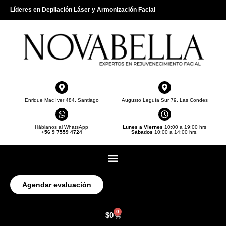
Líderes en Depilación Láser y Armonización Facial
Enrique Mac Iver 484, Santiago
Augusto Leguía Sur 79, Las Condes
Háblanos al WhatsApp
Lunes a Viernes
10:00 a 19:00 hrs
+56 9 7559 4724
Sábados
10:00 a 14:00 hrs.
Agendar evaluación
0
$
0