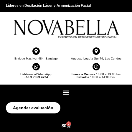
Líderes en Depilación Láser y Armonización Facial
Enrique Mac Iver 484, Santiago
Augusto Leguía Sur 79, Las Condes
Háblanos al WhatsApp
Lunes a Viernes
10:00 a 19:00 hrs
+56 9 7559 4724
Sábados
10:00 a 14:00 hrs.
Agendar evaluación
0
$
0