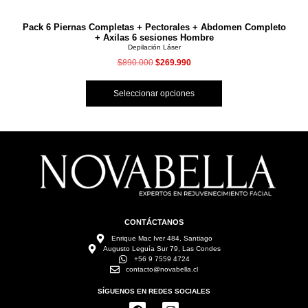
Pack 6 Piernas Completas + Pectorales + Abdomen Completo
+ Axilas 6 sesiones Hombre
Depilación Láser
$
890.000
$
269.990
Seleccionar opciones
CONTÁCTANOS
Enrique Mac Iver 484, Santiago
Augusto Leguía Sur 79, Las Condes
+56 9 7559 4724
contacto@novabella.cl
SÍGUENOS EN REDES SOCIALES