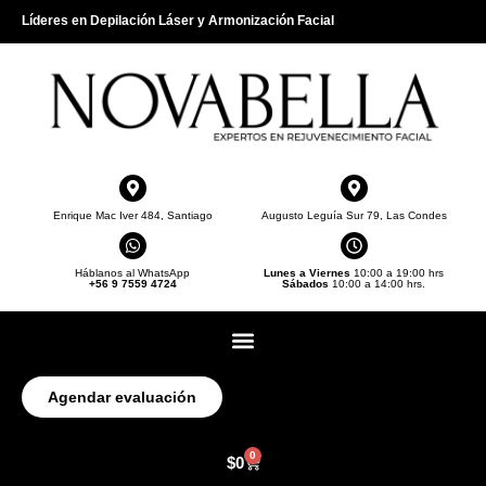
Líderes en Depilación Láser y Armonización Facial
Enrique Mac Iver 484, Santiago
Augusto Leguía Sur 79, Las Condes
Háblanos al WhatsApp
Lunes a Viernes
10:00 a 19:00 hrs
+56 9 7559 4724
Sábados
10:00 a 14:00 hrs.
Agendar evaluación
0
$
0