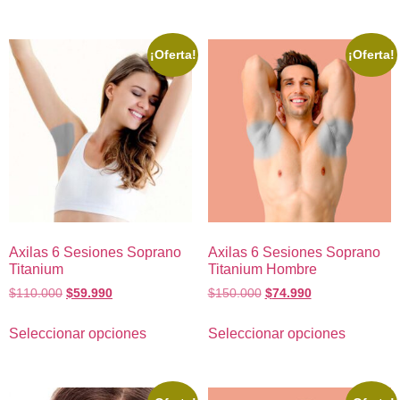
¡Oferta!
¡Oferta!
Axilas 6 Sesiones Soprano
Axilas 6 Sesiones Soprano
Titanium
Titanium Hombre
$
110.000
$
59.990
$
150.000
$
74.990
Seleccionar opciones
Seleccionar opciones