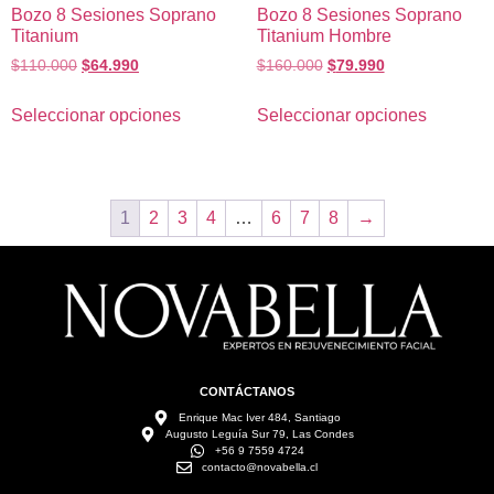
Bozo 8 Sesiones Soprano
Bozo 8 Sesiones Soprano
Titanium
Titanium Hombre
$
110.000
$
64.990
$
160.000
$
79.990
Seleccionar opciones
Seleccionar opciones
1
2
3
4
…
6
7
8
→
CONTÁCTANOS
Enrique Mac Iver 484, Santiago
Augusto Leguía Sur 79, Las Condes
+56 9 7559 4724
contacto@novabella.cl