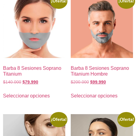
¡Oferta!
¡Oferta!
Barba 8 Sesiones Soprano
Barba 8 Sesiones Soprano
Titanium
Titanium Hombre
$
140.000
$
79.990
$
200.000
$
99.990
Seleccionar opciones
Seleccionar opciones
¡Oferta!
¡Oferta!