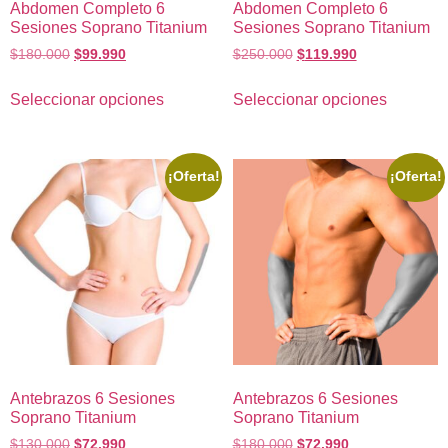
Abdomen Completo 6
Abdomen Completo 6
Sesiones Soprano Titanium
Sesiones Soprano Titanium
$
180.000
$
99.990
$
250.000
$
119.990
Seleccionar opciones
Seleccionar opciones
¡Oferta!
¡Oferta!
Antebrazos 6 Sesiones
Antebrazos 6 Sesiones
Soprano Titanium
Soprano Titanium
$
130.000
$
72.990
$
180.000
$
72.990