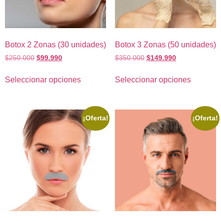
Botox 2 Zonas (30 unidades)
Botox 3 Zonas (50 unidades)
$
250.000
$
99.990
$
350.000
$
149.990
Seleccionar opciones
Seleccionar opciones
¡Oferta!
¡Oferta!