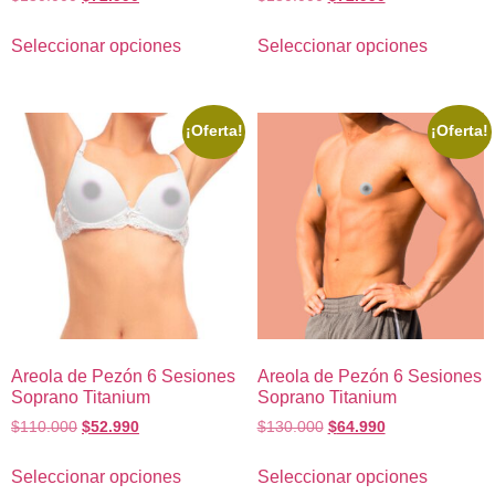
Seleccionar opciones
Seleccionar opciones
¡Oferta!
¡Oferta!
Areola de Pezón 6 Sesiones
Areola de Pezón 6 Sesiones
Soprano Titanium
Soprano Titanium
$
110.000
$
52.990
$
130.000
$
64.990
Seleccionar opciones
Seleccionar opciones