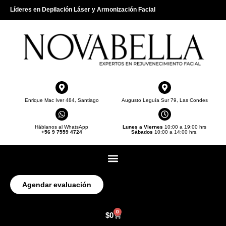
Líderes en Depilación Láser y Armonización Facial
Enrique Mac Iver 484, Santiago
Augusto Leguía Sur 79, Las Condes
Háblanos al WhatsApp
Lunes a Viernes
10:00 a 19:00 hrs
+56 9 7559 4724
Sábados
10:00 a 14:00 hrs.
Agendar evaluación
0
$
0