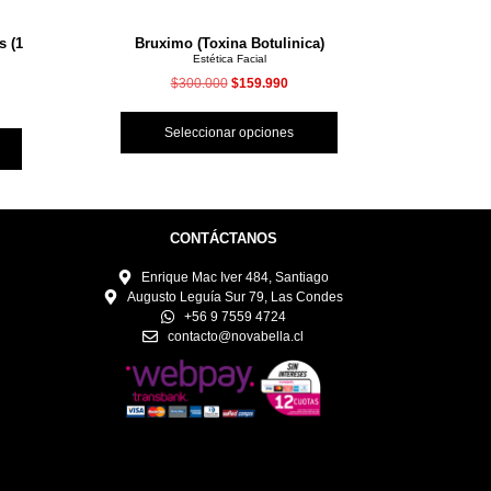
s (1
Bruximo (Toxina Botulinica)
Mes
Estética Facial
$
300.000
$
159.990
Seleccionar opciones
S
CONTÁCTANOS
Enrique Mac Iver 484, Santiago
Augusto Leguía Sur 79, Las Condes
+56 9 7559 4724
contacto@novabella.cl