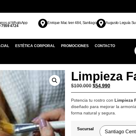
anos al WhatsApp
Enrique Mac Iver 484, Santiago
Augusto Leguía Su
9 7559 4724
ACIAL
ESTÉTICA CORPORAL
PROMOCIONES
CONTACTO
Limpieza F
$
100.000
$
54.990
Potencia tu rostro con
Limpieza 
diseñado para mejorar la armonía,
forma natural y segura.
Sucursal