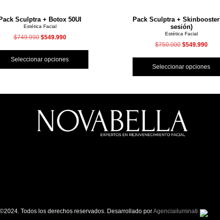
Pack Sculptra + Botox 50UI
Pack Sculptra + Skinbooster
sesión)
Estética Facial
Estética Facial
$
749.990
$
549.990
$
750.000
$
549.990
Seleccionar opciones
Seleccionar opciones
©2024. Todos los derechos reservados. Desarrollado por
Agenciailuminati