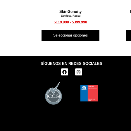
ant
SkinGenuity
Estética Facial
90
$
119.990
-
$
399.990
nes
Seleccionar opciones
SÍGUENOS EN REDES SOCIALES