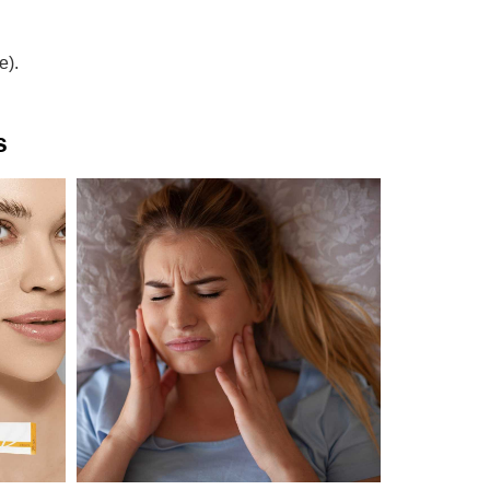
e).
s