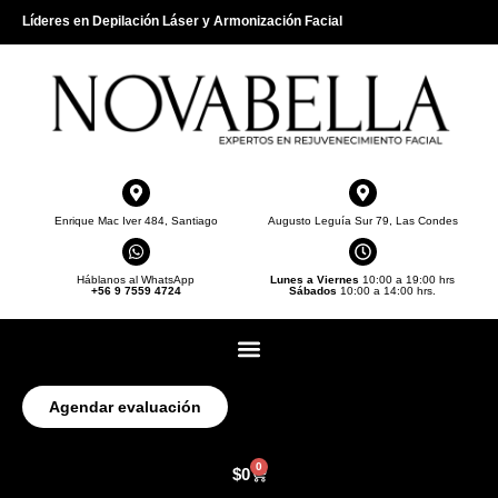
Líderes en Depilación Láser y Armonización Facial
Enrique Mac Iver 484, Santiago
Augusto Leguía Sur 79, Las Condes
Háblanos al WhatsApp
Lunes a Viernes
10:00 a 19:00 hrs
+56 9 7559 4724
Sábados
10:00 a 14:00 hrs.
Agendar evaluación
0
$
0