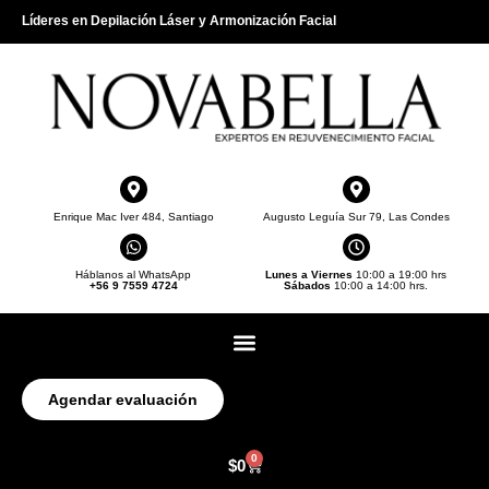
Líderes en Depilación Láser y Armonización Facial
Enrique Mac Iver 484, Santiago
Augusto Leguía Sur 79, Las Condes
Háblanos al WhatsApp
Lunes a Viernes
10:00 a 19:00 hrs
+56 9 7559 4724
Sábados
10:00 a 14:00 hrs.
Agendar evaluación
0
$
0