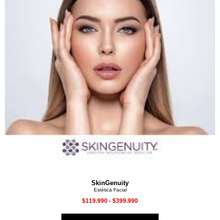
SkinGenuity
Estética Facial
$
119.990
-
$
399.990