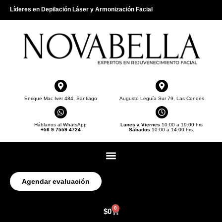
Líderes en Depilación Láser y Armonización Facial
Enrique Mac Iver 484, Santiago
Augusto Leguía Sur 79, Las Condes
Háblanos al WhatsApp
Lunes a Viernes
10:00 a 19:00 hrs
+56 9 7559 4724
Sábados
10:00 a 14:00 hrs.
Agendar evaluación
0
$
0